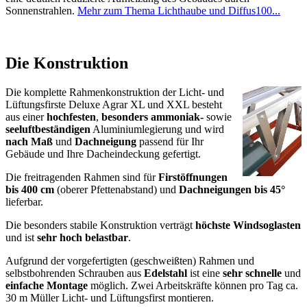
Montageanleitungen
- Deluxe Agrar XL
- Deluxe Agrar (X)XL
- Giebelverkleidung
-
Laub- und Taubenschutz
Anfrage/Bestellung
- Anfrageformular
- Bestellformular
Statik
Dokumente
Ausschreibungstext
Bis 4 m Öffnungsbreite und
75 cm Luftaustritt!