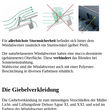
Lüftungsfirste Deluxe Agrar XL und XXL besteht
aus einer
hochfesten
,
besonders ammoniak-
sowie
seeluftbeständigen
Aluminiumlegierung und wird
nach Maß
und
Dachneigung
passend für Ihr
Gebäude und Ihre Dacheindeckung gefertigt.
Die freitragenden Rahmen sind für
Firstöffnungen
bis 400 cm
(oberer Pfettenabstand) und
Dachneigungen bis 45°
lieferbar.
Die besonders stabile Konstruktion verträgt
höchste Windsoglasten
und ist
sehr hoch belastbar
.
Aufgrund der vorgefertigten (geschweißten) Rahmen und
selbstbohrenden Schrauben aus
Edelstahl
ist eine
sehr schnelle
und
einfache Montage
möglich. Zwei Arbeitskräfte können pro Tag ca.
30 m Müller Licht- und Lüftungsfirst montieren.
Eine kurze, aber ausführliche und leicht verständliche
Montageanleitung wird jedem First kostenlos beigefügt
(
Montageanleitung XL
,
Montageanleitung XXL
).
Die Entlüftung