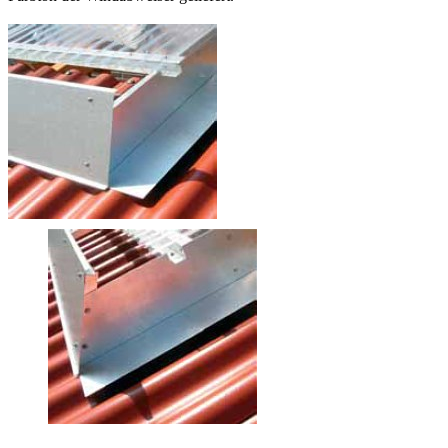
Die Müller Licht- und Lüftungsfirste Deluxe Agrar XL und XXL
haben einen
sehr großen Luftaustritt
. Bei dem Deluxe Agrar XL
beträgt dieser
63 cm
(2 x 30 cm links und rechts + 3 cm Abluftspalt)
und beim Deluxe Agrar XXL sogar
75 cm
(2 x 36 cm links und
rechts + 3 cm Abluftspalt).
Die Windabweiser
Die Windabweiser bestehen ebenfalls aus einer ammoniak- und
seeluftbeständigen Aluminiumlegierung. Die Stellung sowie auch
die Verstärkungssicken der Abweiser sind so angeordnet, dass Wind
keine
Verwirbelungen
erzeugt und optimal über den First geleitet
wird (siehe schematische Darstellung).