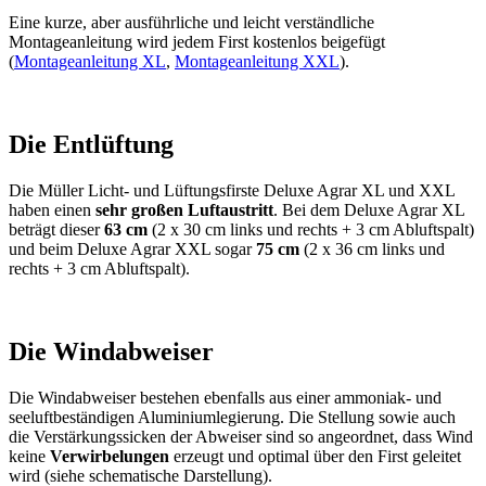
Die Müller Licht- und Lüftungsfirste Deluxe
Agrar XL und XXL sind aufgrund ihrer
besonders hohen Entlüftungsquerschnitte für sehr große Ställe die
optimale Lösung.
Der Deluxe Agrar XL und XXL wird mit einem zusätzlichen
Abluftspalt
in der Lichthaubenspitze geliefert. Dieser 2 bis 3 cm
breite Spalt
verhindert
durch die ständige Luftbewegung die
unterseitige
Verschmutzung
der Haube. Außerdem entsteht
kein
Luftstau
unter dieser und die schon hervorragende Entlüftung wird
zusätzlich unterstützt.
Die Lichthaube ist wahlweise in
Kristallklar
oder in
Diffus100
erhältlich. Diffus100 ist 100% schlagschattenfrei, 100%
lichtstreuend und 100% blendfrei. Ein weiterer positiver Effekt ist
eine deutlich reduzierte Aufheizung des Gebäudes durch
Sonnenstrahlen.
Mehr zum Thema Lichthaube und Diffus100...
Die Konstruktion
Die komplette Rahmenkonstruktion der Licht- und