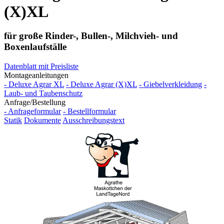
Sie suchen einen Lichtfirst?
Senden Sie uns Ihre Anfrage
→
hier schnell und bequem online
Wir sind nach
DIN EN 1090 zertifiziert
☰ Menu
Start
Produkte
Allgemeines
Lichthaube
Deluxe Agrar
Deluxe Agrar (X)XL
Deluxe Cavallo
Deluxe compact
Sunlight
Dachlichtband Thermolux
Sanierungssysteme