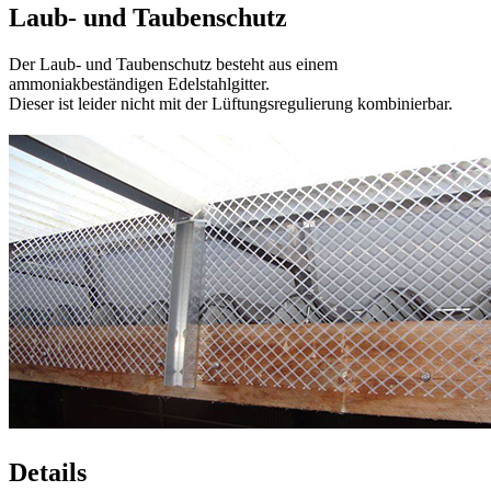
Für
allerhöchste Sturmsicherheit
befindet sich hinter dem
Windabweiser zusätzlich ein Sturmwinkel (gelber Pfeil).
Die naturbelassenen Windabweiser haben eine stucco-dessinierte
(gehämmerte) Oberfläche. Diese
verhindert
das Blenden bei
Sonneneinstrahlung.
Wahlweise sind die Windabweiser auch mit einer Polyester-
Beschichtung in diversen Farbtönen erhältlich.
Die Giebelverkleidung
Die Giebelverkleidung ist zum stirnseitigen Verschließen der Müller
Licht- und Lüftungsfirste Deluxe Agrar XL und XXL und wird im
Farbton der Windabweiser geliefert.