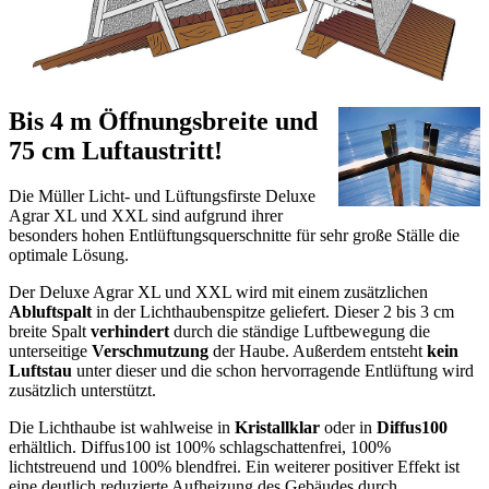
Unsere Empfehlungen
Videos
Referenzen
Downloads
Kontakt
Anfrageformular
Bestellformular
Login
Der Lichtfirst für große Ställe
Müller Licht- und
Lüftungsfirst Deluxe Agrar
(X)XL
für große Rinder-, Bullen-, Milchvieh- und
Boxenlaufställe
Datenblatt mit Preisliste